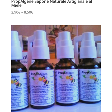
PropAlgene Sapone Naturale Artigianale al
Miele
2,90
€
–
8,50
€