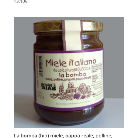
13,10
€
La bomba (bio) miele, pappa reale, polline,