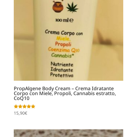
PropAlgene Body Cream – Crema Idratante
Corpo con Miele, Propoli, Cannabis estratto,
CoQ10
Valutato
15,90
€
5.00
su 5