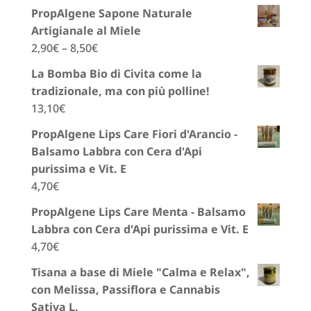
5.00
su 5
PropAlgene Sapone Naturale
Artigianale al Miele
2,90
€
–
8,50
€
La Bomba Bio di Civita come la
tradizionale, ma con più polline!
13,10
€
PropAlgene Lips Care Fiori d'Arancio -
Balsamo Labbra con Cera d'Api
purissima e Vit. E
4,70
€
PropAlgene Lips Care Menta - Balsamo
Labbra con Cera d'Api purissima e Vit. E
4,70
€
Tisana a base di Miele "Calma e Relax",
con Melissa, Passiflora e Cannabis
Sativa L.