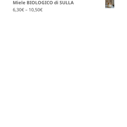
Miele BIOLOGICO di SULLA
6,30
€
–
10,50
€
Polline di fiori biologico
7,00
€
La bomba (bio) miele, pappa reale,
polline, propoli
12,50
€
Miele biologico di edera
6,40
€
–
11,50
€
Miele biologico di Colza
5,70
€
–
9,20
€
Miele biologico di melata
6,50
€
–
11,00
€
Miele biologico di girasole
6,50
€
–
11,00
€