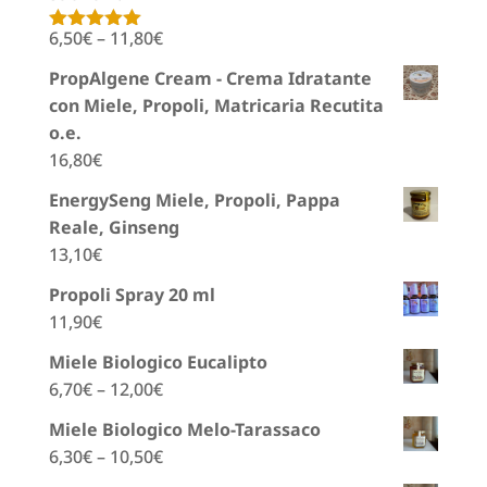
6,50
€
–
11,80
€
Valutato
5.00
su 5
PropAlgene Cream - Crema Idratante
con Miele, Propoli, Matricaria Recutita
o.e.
16,80
€
EnergySeng Miele, Propoli, Pappa
Reale, Ginseng
13,10
€
Propoli Spray 20 ml
11,90
€
Miele Biologico Eucalipto
6,70
€
–
12,00
€
Miele Biologico Melo-Tarassaco
6,30
€
–
10,50
€