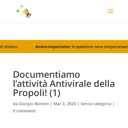
Le vendite online e le spedizioni sono temporaneamente
sospese. Riprenderanno nel mese di ottobre.
Avviso importante:
le spedizioni sono temporaneamente sospese e
Documentiamo
l’attività Antivirale della
Propoli! (1)
da
Giorgio Borioni
|
Mar 3, 2020
|
Senza categoria
|
0 commenti